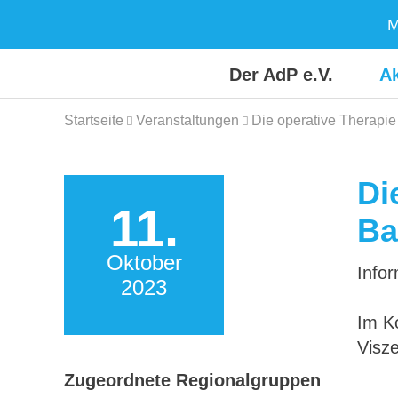
Skip
M
to
content
Der AdP e.V.
Ak
Startseite
Veranstaltungen
Die operative Therapi
Di
11.
Ba
Oktober
Infor
2023
Im K
Visze
Zugeordnete Regionalgruppen