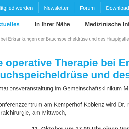
itglied werden
Newsletter
Forum
Download
tuelles
In Ihrer Nähe
Medizinische In
e bei Erkrankungen der Bauchspeicheldrüse und des Hauptgal
e operative Therapie bei 
uchspeicheldrüse und de
mationsveranstaltung im Gemeinschaftsklinikum Mit
onferenzzentrum am Kemperhof Koblenz wird Dr. m
ralchirurgie, am Mittwoch,
11. Oktober um 17.00 Uhr einen Vo