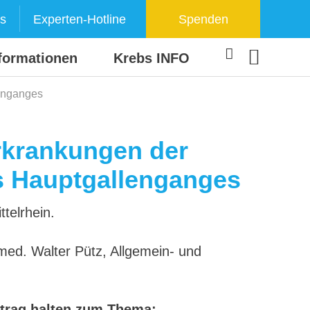
s
Experten-Hotline
Spenden
formationen
Krebs INFO
lenganges
Erkrankungen der
s Hauptgallenganges
telrhein.
ed. Walter Pütz, Allgemein- und
rtrag halten zum Thema: