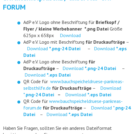
FORUM
AdP e.V. Logo ohne Beschriftung für
Briefkopf /
Flyer / kleine Werbebanner
*.png Datei
Größe
625px x 658px
Download
AdP e.V. Logo mit Beschriftung
für Druckaufträge
–
Download
*.png-24 Datei
–
Download
*.eps
Datei
AdP e.V. Logo ohne Beschriftung
für
Druckaufträge
–
Download
*.png-24 Datei
–
Download
*.eps Datei
QR Code für
www.bauchspeicheldruese-pankreas-
selbsthilfe.de
für Druckaufträge
–
Download
*.
png-24 Datei
–
Download
*.eps Datei
QR Code für
www.bauchspeicheldruese-pankreas-
forum.de
für Druckaufträge
–
Download *.
png-24
Datei
–
Download
*.eps Datei
Haben Sie Fragen, sollten Sie ein anderes Dateiformat