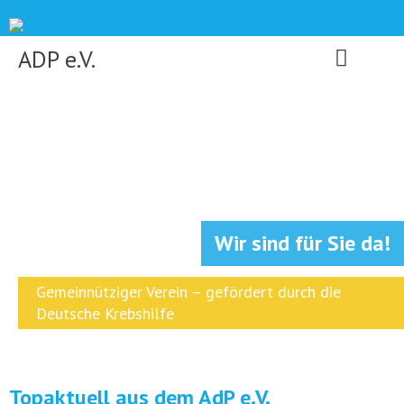
Skip
to
content
ADP e.V.
Wir sind für Sie da!
Gemeinnütziger Verein – gefördert durch die
Deutsche Krebshilfe
Topaktuell aus dem AdP e.V.