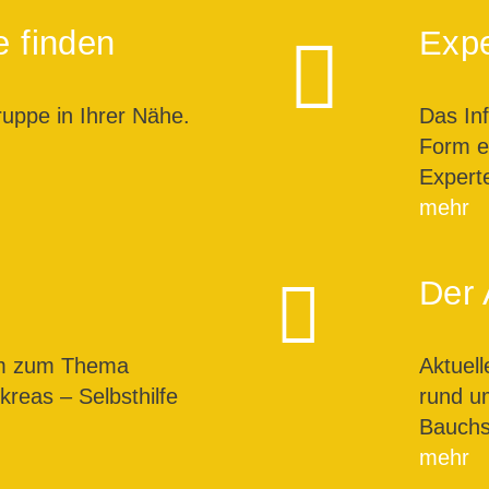
e finden
Expe
ruppe in Ihrer Nähe.
Das In
Form ei
Expert
mehr
Der 
um zum Thema
Aktuel
reas – Selbsthilfe
rund u
Bauchs
mehr