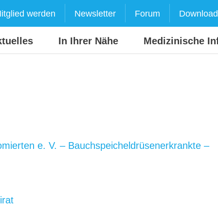
itglied werden
Newsletter
Forum
Download
tuelles
In Ihrer Nähe
Medizinische In
omierten e. V. – Bauchspeicheldrüsen­erkrankte –
irat