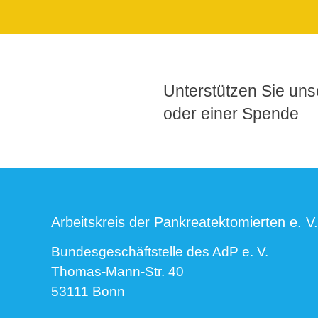
Unterstützen Sie unse
oder einer Spende
Arbeitskreis der Pankreatektomierten e. V.
Bundesgeschäftstelle des AdP e. V.
Thomas-Mann-Str. 40
53111 Bonn