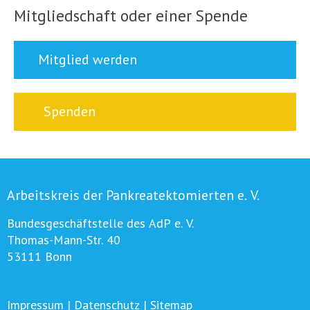
Mitgliedschaft oder einer Spende
Mitglied werden
Spenden
Arbeitskreis der Pankreatektomierten e. V.
Bundesgeschäftstelle des AdP e. V.
Thomas-Mann-Str. 40
53111 Bonn
Impressum
|
Datenschutz
|
Sitemap