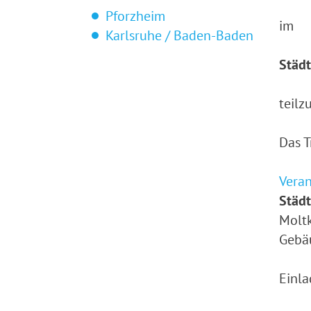
Pforzheim
im
Karlsruhe / Baden-Baden
Städt
teil
Das T
Veran
Städt
Moltk
Gebäu
Einl