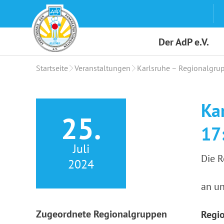
Skip
to
content
Der AdP e.V.
Startseite
Veranstaltungen
Karlsruhe – Regionalgru
Ka
25.
17
Juli
Die R
2024
an u
Zugeordnete Regionalgruppen
Regi