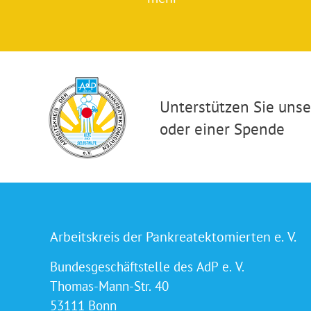
Unterstützen Sie unser
oder einer Spende
Arbeitskreis der Pankreatektomierten e. V.
Bundesgeschäftstelle des AdP e. V.
Thomas-Mann-Str. 40
53111 Bonn