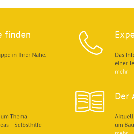
e finden
Expe
ppe in Ihrer Nähe.
Das In
einer T
mehr
Der 
 zum Thema
Aktuel
as – Selbsthilfe
um Bau
mehr