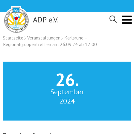
Skip
to
content
ADP e.V.
Startseite
Veranstaltungen
Karlsruhe –
Regionalgruppentreffen am 26.09.24 ab 17:00
26.
September
2024