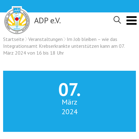
Skip
to
content
ADP e.V.
Startseite
Veranstaltungen
Im Job bleiben – wie das
Integrationsamt Krebserkrankte unterstützen kann am 07.
März 2024 von 16 bis 18 Uhr
07.
März
2024