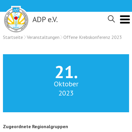
Skip
to
content
ADP e.V.
Startseite
Veranstaltungen
Offene Krebskonferenz 2023
21.
Oktober
2023
Zugeordnete Regionalgruppen