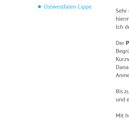
Ostwestfalen-Lippe
Sehr
hierm
Ich d
Der
P
Begrü
Kurzv
Danac
Anmel
Bis z
und e
Mit h