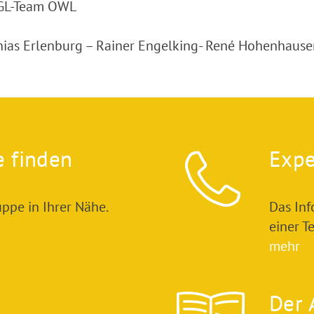
RGL-Team OWL
ias Erlenburg – Rainer Engelking- René Hohenhause
e finden
Expe
ppe in Ihrer Nähe.
Das In
einer T
mehr
Der 