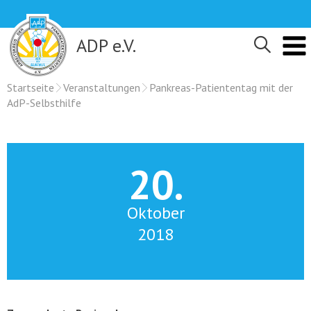
Skip
to
content
ADP e.V.
Startseite
Veranstaltungen
Pankreas-Patiententag mit der
AdP-Selbsthilfe
20.
Oktober
2018