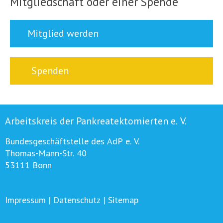
Mitgliedschaft oder einer Spende
Mitglied werden
Spenden
Arbeitskreis der Pankreatektomierten e. V.
Bundesgeschäftstelle des AdP e. V.
Thomas-Mann-Str. 40
53111 Bonn
Impressum
|
Datenschutz
|
Sitemap