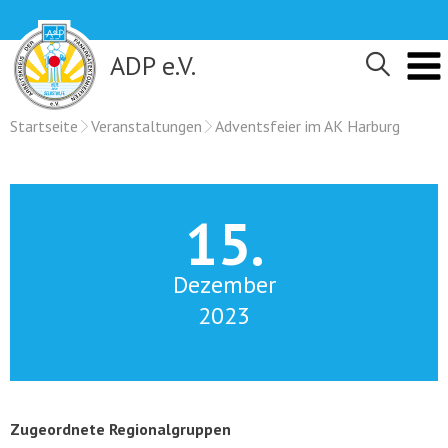
Skip
to
content
ADP e.V.
Startseite
Veranstaltungen
Adventsfeier im AK Harburg
15.
Dezember
2023
Zugeordnete Regionalgruppen