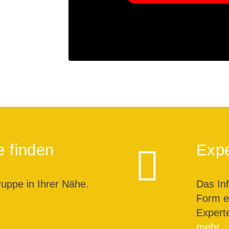
e finden
Expe
ruppe in Ihrer Nähe.
Das In
Form ei
Expert
mehr