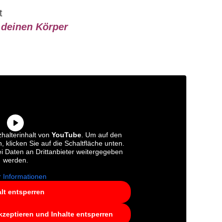
t
 deinen Körper
halterinhalt von
YouTube
. Um auf den
n, klicken Sie auf die Schaltfläche unten.
ei Daten an Drittanbieter weitergegeben
werden.
 Informationen
alt entsperren
kzeptieren und Inhalte entsperren