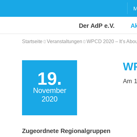
Skip
M
to
content
Der AdP e.V.
Ak
Startseite
Veranstaltungen
WPCD 2020 – It’s Abou
WP
19.
Am 1
November
2020
Zugeordnete Regionalgruppen