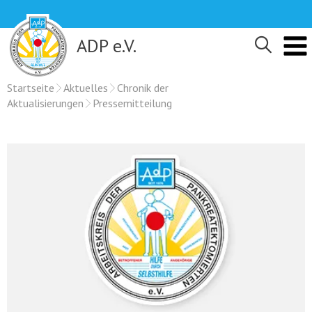
Skip
to
content
ADP e.V.
Startseite
Aktuelles
Chronik der
Aktualisierungen
Pressemitteilung