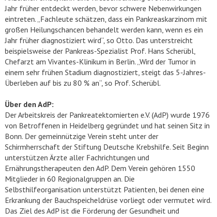
Jahr früher entdeckt werden, bevor schwere Nebenwirkungen
eintreten. „Fachleute schätzen, dass ein Pankreaskarzinom mit
großen Heilungschancen behandelt werden kann, wenn es ein
Jahr früher diagnostiziert wird“, so Otto. Das unterstreicht
beispielsweise der Pankreas-Spezialist Prof. Hans Scherübl,
Chefarzt am Vivantes-Klinikum in Berlin. „Wird der Tumor in
einem sehr frühen Stadium diagnostiziert, steigt das 5-Jahres-
Überleben auf bis zu 80 % an“, so Prof. Scherübl.
Über den AdP:
Der Arbeitskreis der Pankreatektomierten e.V. (AdP) wurde 1976
von Betroffenen in Heidelberg gegründet und hat seinen Sitz in
Bonn. Der gemeinnützige Verein steht unter der
Schirmherrschaft der Stiftung Deutsche Krebshilfe. Seit Beginn
unterstützen Ärzte aller Fachrichtungen und
Ernährungstherapeuten den AdP. Dem Verein gehören 1550
Mitglieder in 60 Regionalgruppen an. Die
Selbsthilfeorganisation unterstützt Patienten, bei denen eine
Erkrankung der Bauchspeicheldrüse vorliegt oder vermutet wird.
Das Ziel des AdP ist die Förderung der Gesundheit und