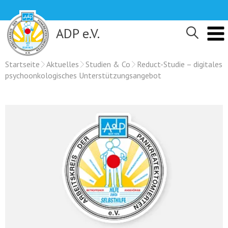
Skip
to
content
ADP e.V.
Startseite
Aktuelles
Studien & Co
Reduct-Studie – digitales
psychoonkologisches Unterstützungsangebot