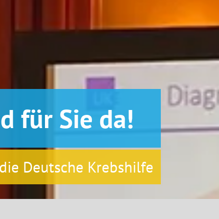
d für Sie da!
die Deutsche Krebshilfe