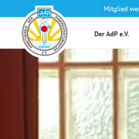
Skip
Mitglied we
to
content
Der AdP e.V.