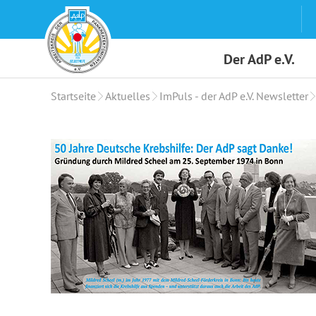
Skip
to
content
Der AdP e.V.
Startseite
Aktuelles
ImPuls - der AdP e.V. Newsletter