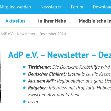
Mitglied werden
Newsletter
Forum
Downloa
Aktuelles
In Ihrer Nähe
Medizinische I
AdP e.V. – Newsletter – Dezember 2024
AdP e.V. – Newsletter – D
Titelthema:
Die Deutsche Krebshilfe wird
Deutscher Ethikrat:
Erstmals ist die Kreb
Aus dem AdP:
Regionalleiter aus ganz De
Ratgeber:
Interview mit Prof. Jutta Hübne
zwischen Arzt und Patient
u.v.m.