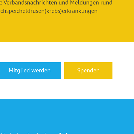
le Verbandsnachrichten und Meldungen rund
chspeicheldrüsen(krebs)erkrankungen
Mitglied werden
Spenden