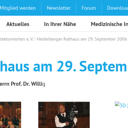
Mitglied werden
Newsletter
Forum
Downloa
Aktuelles
In Ihrer Nähe
Medizinische I
tektomierten e. V.
Heidelberger Rathaus am 29. September 2006
thaus am 29. Septe
rn Prof. Dr. Willi
g