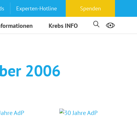
ds
Experten-Hotline
Spenden
nformationen
Krebs INFO
mber 2006