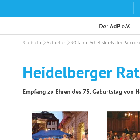
Skip
to
content
Der AdP e.V.
Startseite
Aktuelles
30 Jahre Arbeitskreis der Pankrea
Heidelberger Ra
Empfang zu Ehren des 75. Geburtstag von Her