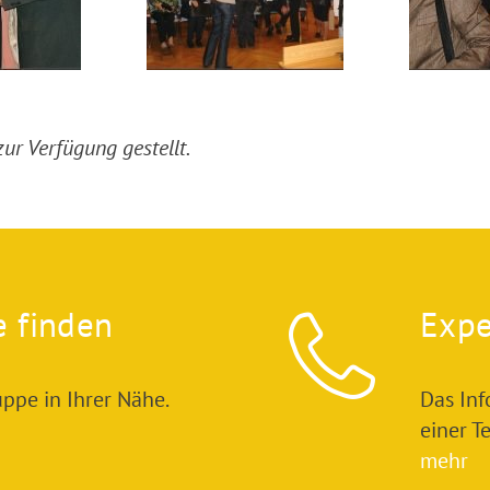
ur Verfügung gestellt.
e finden
Expe
ppe in Ihrer Nähe.
Das In
einer T
mehr