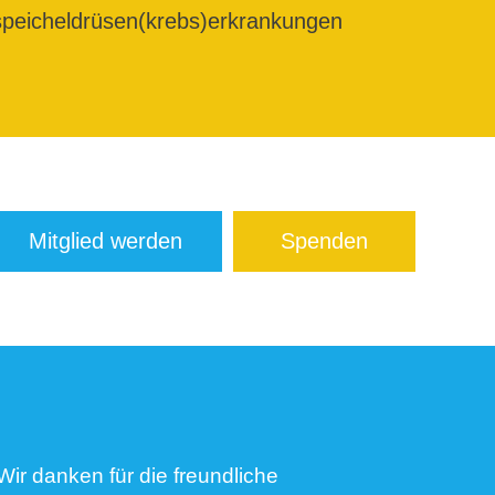
peicheldrüsen(krebs)erkrankungen
Mitglied werden
Spenden
Wir danken für die freundliche