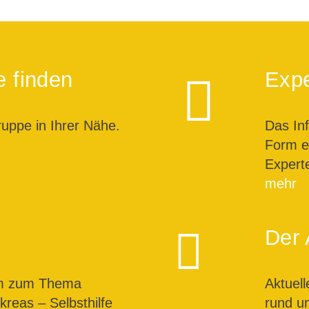
e finden
Expe
ruppe in Ihrer Nähe.
Das In
Form ei
Expert
mehr
Der 
um zum Thema
Aktuel
reas – Selbsthilfe
rund u