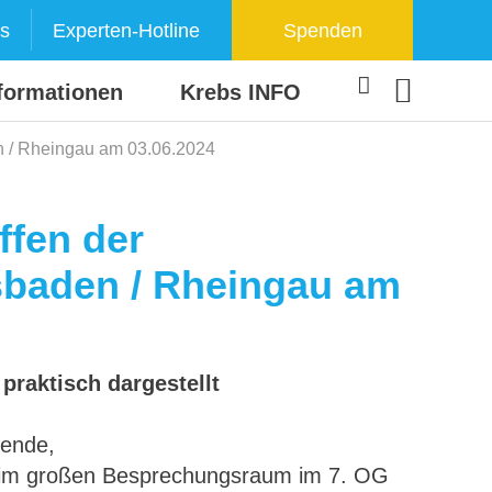
s
Experten-Hotline
Spenden
formationen
Krebs INFO
n / Rheingau am 03.06.2024
ffen der
sbaden / Rheingau am
praktisch dargestellt
sende,
 im großen Besprechungsraum im 7. OG