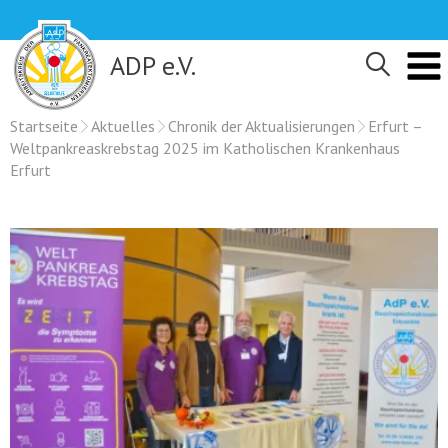
Skip
to
content
ADP e.V.
Startseite
Aktuelles
Chronik der Aktualisierungen
Erfurt –
Weltpankreaskrebstag 2025 im Katholischen Krankenhaus
Erfurt