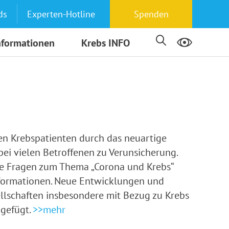
ds
Experten-Hotline
Spenden
nformationen
Krebs INFO
en Krebspatienten durch das neuartige
bei vielen Betroffenen zu Verunsicherung.
ge Fragen zum Thema „Corona und Krebs“
nformationen. Neue Entwicklungen und
llschaften insbesondere mit Bezug zu Krebs
ngefügt.
>>mehr