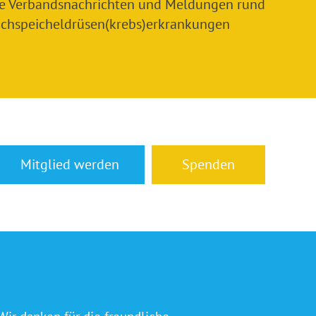
le Verbandsnachrichten und Meldungen rund
chspeicheldrüsen(krebs)erkrankungen
Mitglied werden
Spenden