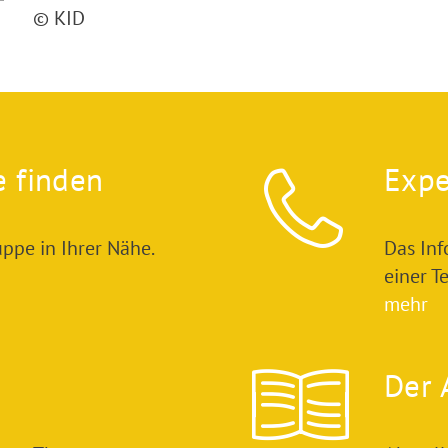
© KID
e finden
Expe
ppe in Ihrer Nähe.
Das In
einer T
mehr
Der 