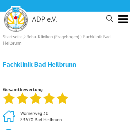
Skip
to
content
ADP e.V.
Startseite
Reha-Kliniken (Fragebogen)
Fachklinik Bad
Heilbrunn
Fachklinik Bad Heilbrunn
Gesamtbewertung
Wörnerweg 30
83670 Bad Heilbrunn