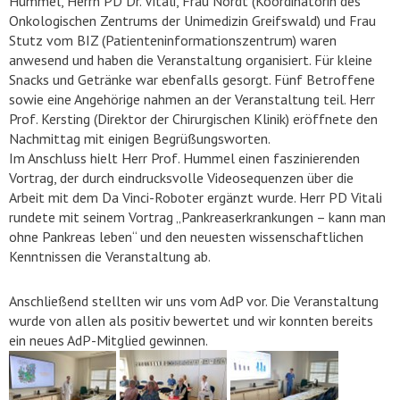
Hummel, Herrn PD Dr. Vitali, Frau Nordt (Koordinatorin des
Onkologischen Zentrums der Unimedizin Greifswald) und Frau
Stutz vom BIZ (Patienteninformationszentrum) waren
anwesend und haben die Veranstaltung organisiert. Für kleine
Snacks und Getränke war ebenfalls gesorgt. Fünf Betroffene
sowie eine Angehörige nahmen an der Veranstaltung teil. Herr
Prof. Kersting (Direktor der Chirurgischen Klinik) eröffnete den
Nachmittag mit einigen Begrüßungsworten.
Im Anschluss hielt Herr Prof. Hummel einen faszinierenden
Vortrag, der durch eindrucksvolle Videosequenzen über die
Arbeit mit dem Da Vinci-Roboter ergänzt wurde. Herr PD Vitali
rundete mit seinem Vortrag „Pankreaserkrankungen – kann man
ohne Pankreas leben“ und den neuesten wissenschaftlichen
Kenntnissen die Veranstaltung ab.
Anschließend stellten wir uns vom AdP vor. Die Veranstaltung
wurde von allen als positiv bewertet und wir konnten bereits
ein neues AdP-Mitglied gewinnen.