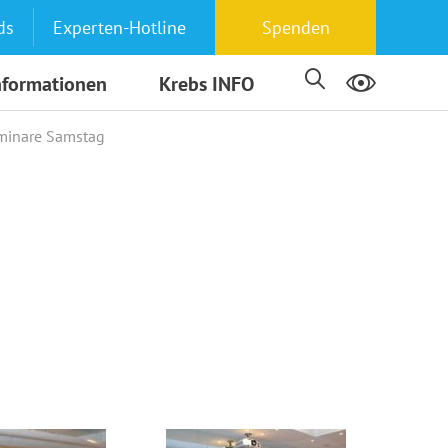
ds
Experten-Hotline
Spenden
nformationen
Krebs INFO
minare Samstag