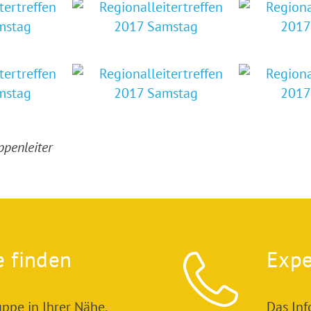
penleiter
e finden
Expe
ppe in Ihrer Nähe.
Das In