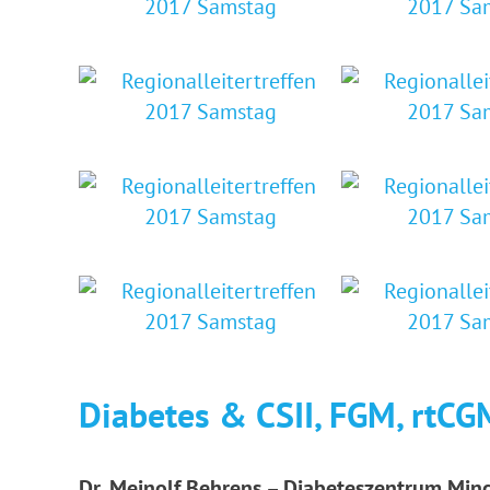
Diabetes & CSII, FGM, rtCGM
Dr. Meinolf Behrens – Diabeteszentrum Min