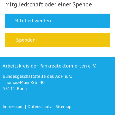
Mitgliedschaft oder einer Spende
Mitglied werden
Spenden
Arbeitskreis der Pankreatektomierten e. V.
Bundesgeschäftstelle des AdP e. V.
Thomas-Mann-Str. 40
53111 Bonn
Impressum
|
Datenschutz
|
Sitemap