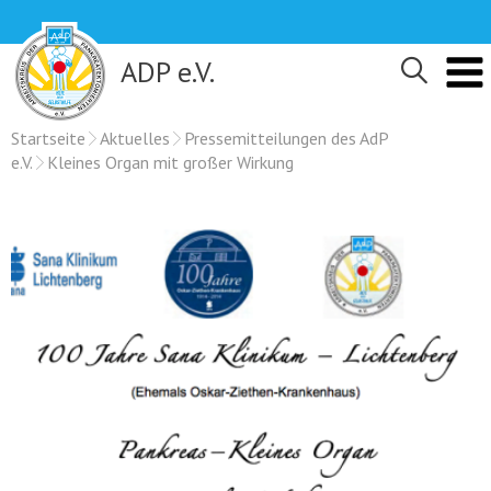
Skip
to
content
ADP e.V.
Startseite
Aktuelles
Pressemitteilungen des AdP
e.V.
Kleines Organ mit großer Wirkung