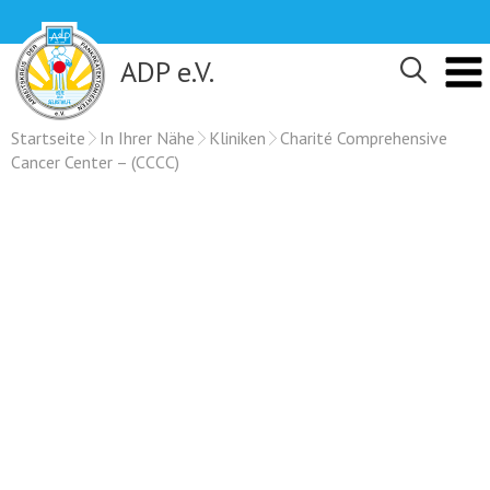
Skip
to
content
ADP e.V.
Startseite
In Ihrer Nähe
Kliniken
Charité Comprehensive
Cancer Center – (CCCC)