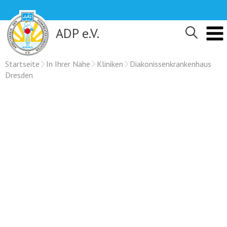
Skip
to
content
ADP e.V.
Startseite
In Ihrer Nähe
Kliniken
Diakonissenkrankenhaus
Dresden