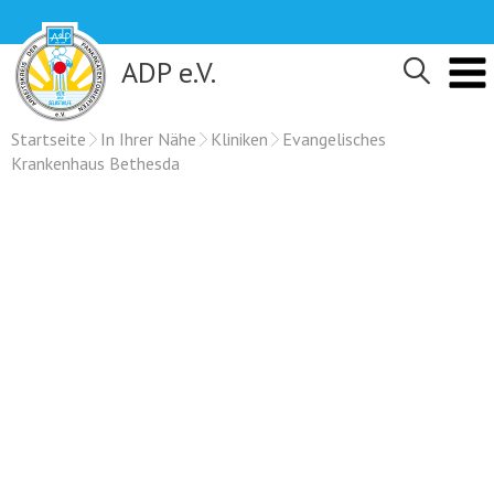
Skip
to
content
ADP e.V.
Startseite
In Ihrer Nähe
Kliniken
Evangelisches
Krankenhaus Bethesda