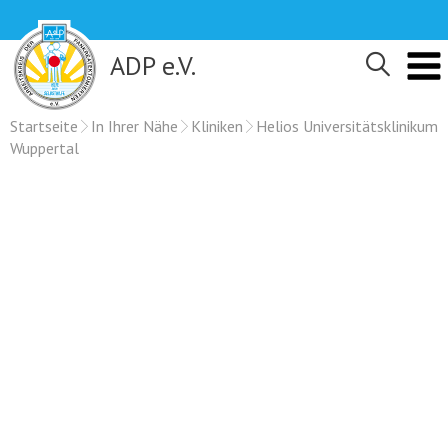
Skip
to
content
ADP e.V.
Startseite
In Ihrer Nähe
Kliniken
Helios Universitätsklinikum
Wuppertal