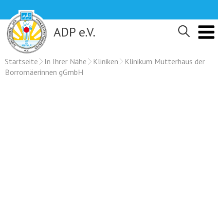
Skip
to
content
ADP e.V.
Startseite
In Ihrer Nähe
Kliniken
Klinikum Mutterhaus der
Borromäerinnen gGmbH