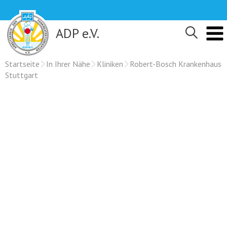
Skip
to
content
ADP e.V.
Startseite
In Ihrer Nähe
Kliniken
Robert-Bosch Krankenhaus
Stuttgart