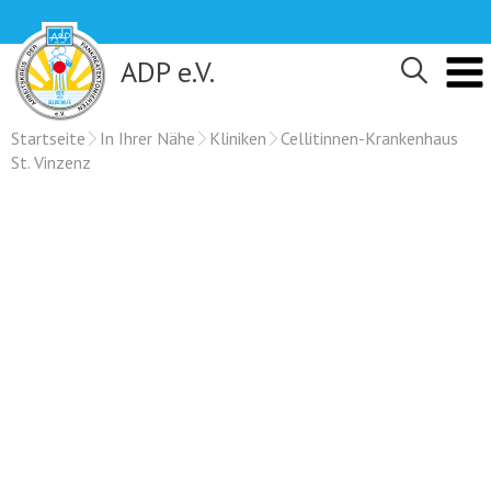
Skip
to
content
ADP e.V.
Startseite
In Ihrer Nähe
Kliniken
Cellitinnen-Krankenhaus
St. Vinzenz