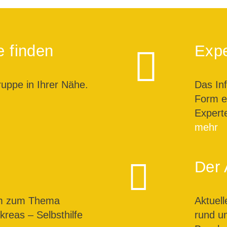
e finden
Expe
ruppe in Ihrer Nähe.
Das In
Form ei
Expert
mehr
Der 
um zum Thema
Aktuel
reas – Selbsthilfe
rund u