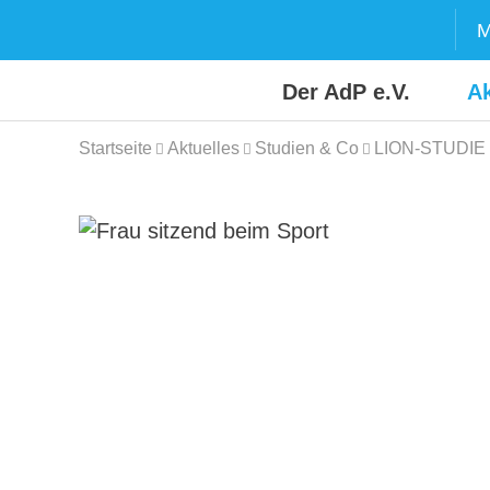
Skip
M
to
content
Der AdP e.V.
Ak
Startseite
Aktuelles
Studien & Co
LION-STUDI