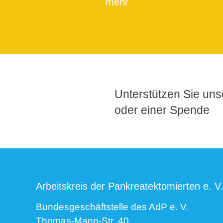
mehr
Unterstützen Sie unse
oder einer Spende
Arbeitskreis der Pankreatektomierten e. V.
Bundesgeschäftstelle des AdP e. V.
Thomas-Mann-Str. 40