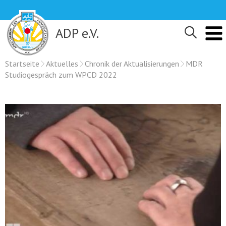
Skip
to
content
ADP e.V.
Startseite
Aktuelles
Chronik der Aktualisierungen
MDR
Studiogespräch zum WPCD 2022