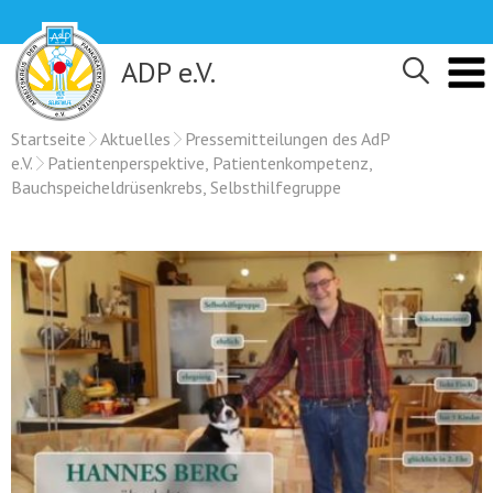
Skip
to
content
ADP e.V.
Startseite
Aktuelles
Pressemitteilungen des AdP
e.V.
Patientenperspektive, Patientenkompetenz,
Bauchspeicheldrüsenkrebs, Selbsthilfegruppe