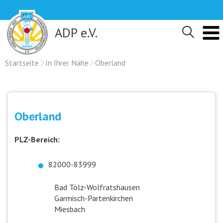
Skip
to
content
ADP e.V.
Startseite
In Ihrer Nähe
Oberland
Oberland
PLZ-Bereich:
82000-83999
Bad Tölz-Wolfratshausen
Garmisch-Partenkirchen
Miesbach