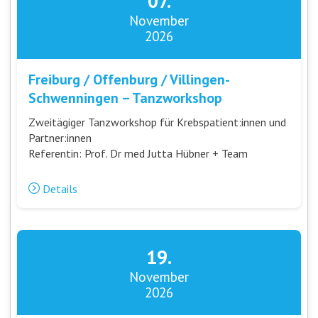
07.
November
2026
Freiburg / Offenburg / Villingen-
Schwenningen – Tanzworkshop
Zweitägiger Tanzworkshop für Krebspatient:innen und
Partner:innen
Referentin: Prof. Dr med Jutta Hübner + Team
Details
19.
November
2026