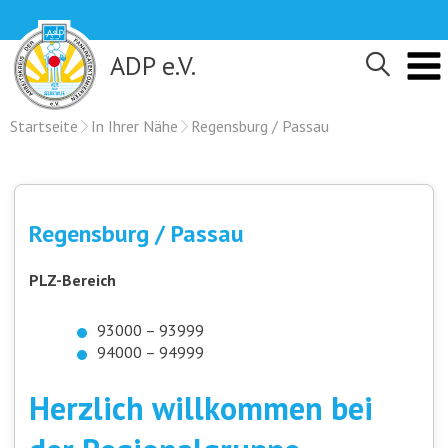
Skip
to
content
ADP e.V.
Startseite
In Ihrer Nähe
Regensburg / Passau
Regensburg / Passau
PLZ-Bereich
93000 – 93999
94000 – 94999
Herzlich willkommen bei