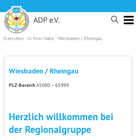
Skip
to
content
ADP e.V.
Startseite
In Ihrer Nähe
Wiesbaden / Rheingau
Wiesbaden / Rheingau
PLZ-Bereich
65000 – 65999
Herzlich willkommen bei
der Regionalgruppe