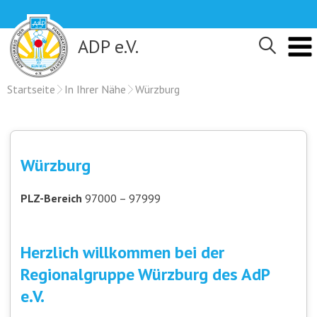
Skip
to
content
ADP e.V.
Startseite
In Ihrer Nähe
Würzburg
Würzburg
PLZ-Bereich
97000 – 97999
Herzlich willkommen bei der
Regionalgruppe Würzburg des AdP
e.V.