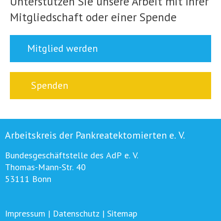
Unterstützen Sie unsere Arbeit mit Ihrer
Mitgliedschaft oder einer Spende
Mitglied werden
Spenden
Arbeitskreis der Pankreatektomierten e. V.
Bundesgeschäftstelle des AdP e. V.
Thomas-Mann-Str. 40
53111 Bonn
Impressum
|
Datenschutz
|
Sitemap