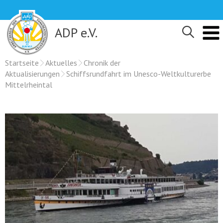
Skip
to
content
ADP e.V.
Startseite
Aktuelles
Chronik der
Aktualisierungen
Schiffsrundfahrt im Unesco-Weltkulturerbe
Mittelrheintal