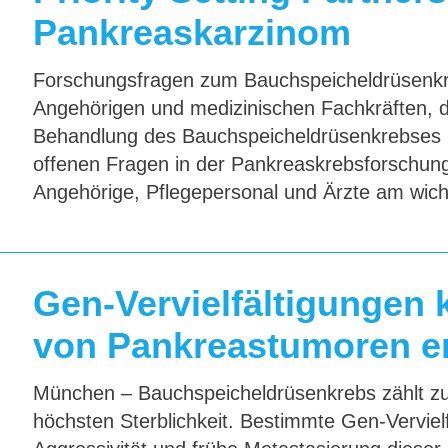
Pankreaskarzinom
Forschungsfragen zum Bauchspeicheldrüsenkre
Angehörigen und medizinischen Fachkräften, di
Behandlung des Bauchspeicheldrüsenkrebses int
offenen Fragen in der Pankreaskrebsforschung z
Angehörige, Pflegepersonal und Ärzte am wicht
Gen-Vervielfälti­gungen
von Pankreas­tumoren e
München – Bauchspeicheldrüsenkrebs zählt z
höchsten Sterblichkeit. Bestimmte Gen-Verviel