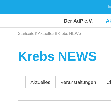
Skip
M
to
content
Der AdP e.V.
Ak
Startseite
Aktuelles
Krebs NEWS
Krebs NEWS
Aktuelles
Veranstaltungen
C