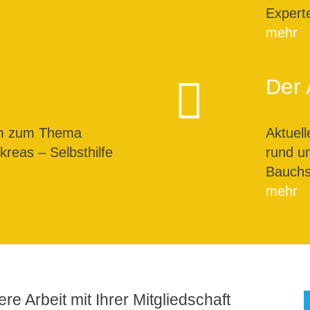
Expert
mehr
Der 
um zum Thema
Aktuel
reas – Selbsthilfe
rund u
Bauchs
mehr
re Arbeit mit Ihrer Mitgliedschaft