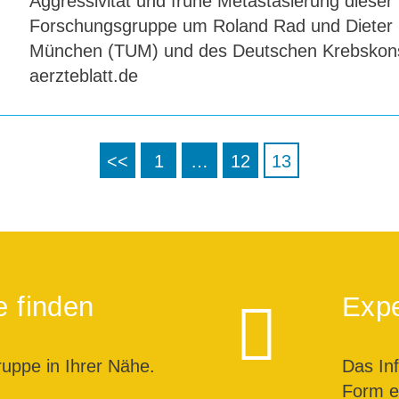
Aggressivität und frühe Metastasierung dieser
Forschungsgruppe um Roland Rad und Dieter S
München (TUM) und des Deutschen Krebskons
aerzteblatt.de
<<
1
…
12
13
e finden
Expe
ruppe in Ihrer Nähe.
Das In
Form ei