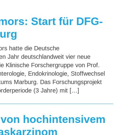
ors: Start für DFG-
burg
rs hatte die Deutsche
n Jahr deutschlandweit vier neue
ie Klinische Forschergruppe von Prof.
terologie, Endokrinologie, Stoffwechsel
inikums Marburg. Das Forschungsprojekt
örderperiode (3 Jahre) mit […]
z von hochintensivem
easkarzinom