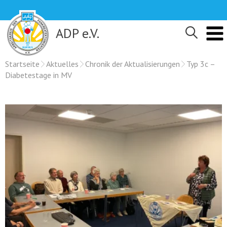
Skip
to
content
ADP e.V.
Startseite
Aktuelles
Chronik der Aktualisierungen
Typ 3c –
Diabetestage in MV