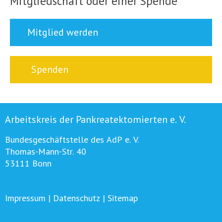
Mitgliedschaft oder einer Spende
Mitglied werden
Spenden
Arbeitskreis der Pankreatektomierten e. V.
Bundesgeschäftstelle des AdP e. V.
Thomas-Mann-Str. 40
53111 Bonn
Impressum
|
Datenschutz
|
Sitemap