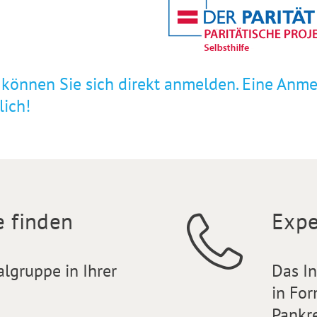
 können Sie sich direkt anmelden. Eine Anm
ich!
e finden
Expe
algruppe in Ihrer
Das I
in For
Pankr