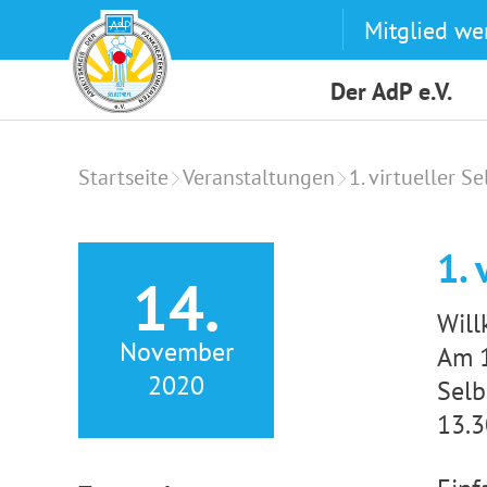
Skip
Mitglied we
to
content
Der AdP e.V.
Startseite
Veranstaltungen
1. virtueller Se
1. 
14.
Will
November
Am 1
2020
Selb
13.3