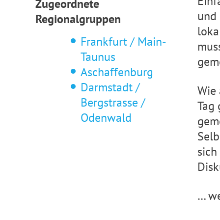
Einf
Zugeordnete
und 
Regionalgruppen
loka
Frankfurt / Main-
muss
Taunus
geme
Aschaffenburg
Darmstadt /
Wie 
Bergstrasse /
Tag 
Odenwald
geme
Selb
sich
Disk
… we