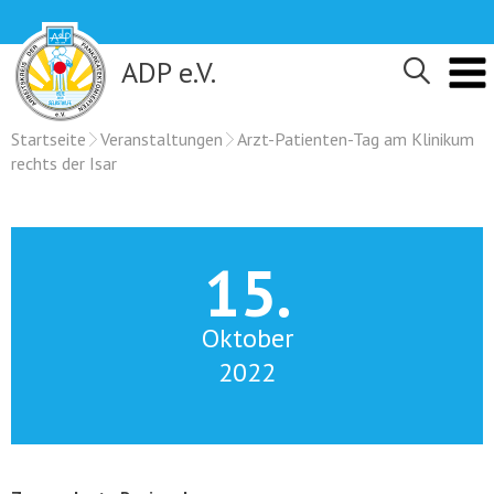
Skip
to
content
ADP e.V.
Startseite
Veranstaltungen
Arzt-Patienten-Tag am Klinikum
rechts der Isar
15.
Oktober
2022