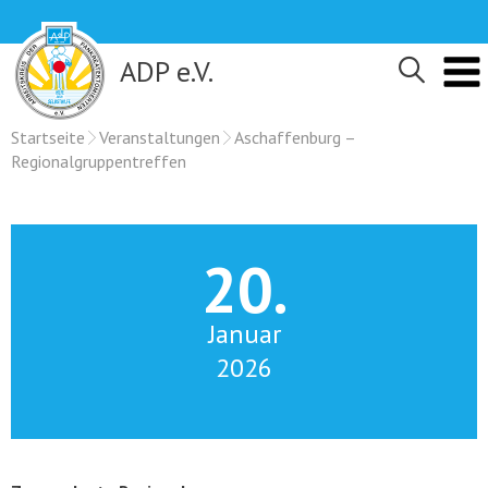
Skip
to
content
ADP e.V.
Startseite
Veranstaltungen
Aschaffenburg –
Regionalgruppentreffen
20.
Januar
2026