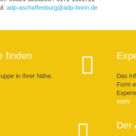
il:
adp-aschaffenburg@adp-bonn.de
e finden
Expe
ruppe in Ihrer Nähe.
Das In
Form ei
Expert
mehr
Der 