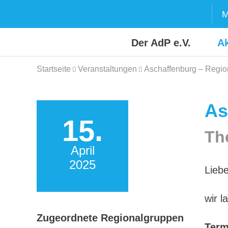
Skip
M
to
content
Der AdP e.V.
Ak
Startseite
Veranstaltungen
Aschaffenburg – Regio
As
15.
Th
April
2025
Liebe
wir l
Zugeordnete Regionalgruppen
Term