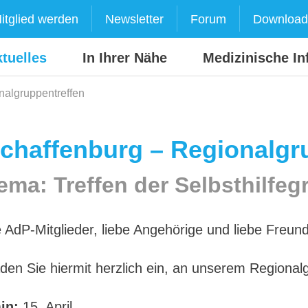
itglied werden
Newsletter
Forum
Download
tuelles
In Ihrer Nähe
Medizinische In
nalgruppentreffen
chaffenburg – Regionalgr
ema: Treffen der Selbsthilfe
 AdP-Mitglieder, liebe Angehörige und liebe Freu
aden Sie hiermit herzlich ein, an unserem Regiona
in:
15. April