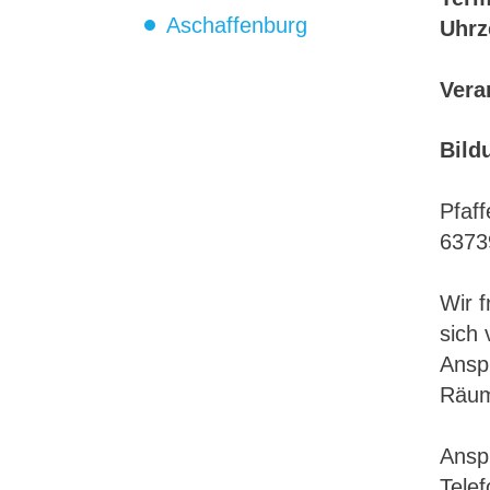
Aschaffenburg
Uhrz
Vera
Bild
Pfaf
6373
Wir f
sich 
Anspr
Räum
Ansp
Tele