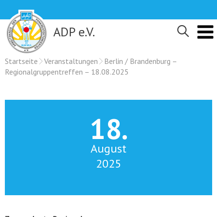
Skip
to
content
ADP e.V.
Startseite
Veranstaltungen
Berlin / Brandenburg –
Regionalgruppentreffen – 18.08.2025
18.
August
2025