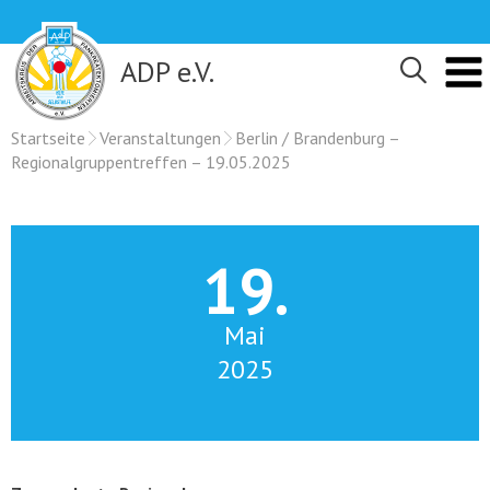
Skip
to
content
ADP e.V.
Startseite
Veranstaltungen
Berlin / Brandenburg –
Regionalgruppentreffen – 19.05.2025
19.
Mai
2025